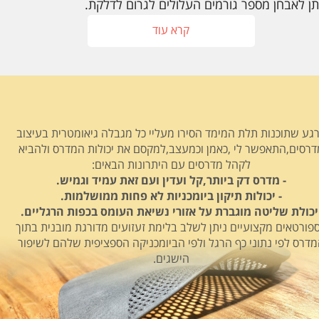
תן לאבחן מספר גורמים העלולים לגרום לדלקת.
קרא עוד
גע שתוכנות תלת המימד הסירו מעליי כל מגבלה גיאומטרית בעיצוב
דרסים,התאפשר לי ,כאמן וכמעצב,למקסם את יכולות המדרס ולהביא
לקהל מדרסים עם היתרונות הבאים:
- מדרס דק ביותר,קל ועדין ועם זאת עמיד וגמיש.
- יכולות תיקון ביומכניות לא פחות ממושלמות.
 יכולת שליטה מוגברת על אזורי נשיאת העומס בכפות הרגליים.
פורטאים מקצועיים ניתן לשלב בלימת זעזועים מדורגת מובנית בתוך
דרס לפי נתוני כף הרגל ולפי הביומכניקה הספציפית שלהם לשיפור
הישגים.